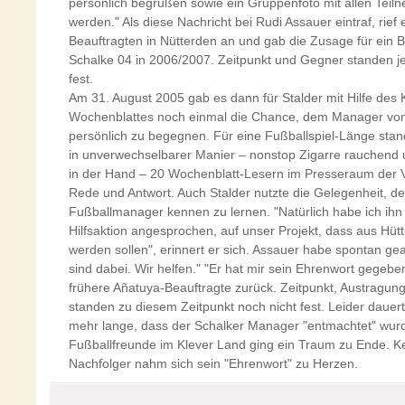
persönlich begrüßen sowie ein Gruppenfoto mit allen Tei
werden." Als diese Nachricht bei Rudi Assauer eintraf, rief
Beauftragten in Nütterden an und gab die Zusage für ein B
Schalke 04 in 2006/2007. Zeitpunkt und Gegner standen j
fest.
Am 31. August 2005 gab es dann für Stalder mit Hilfe des 
Wochenblattes noch einmal die Chance, dem Manager von
persönlich zu begegnen. Für eine Fußballspiel-Länge sta
in unverwechselbarer Manier – nonstop Zigarre rauchend u
in der Hand – 20 Wochenblatt-Lesern im Presseraum der V
Rede und Antwort. Auch Stalder nutzte die Gelegenheit, d
Fußballmanager kennen zu lernen. "Natürlich habe ich ihn
Hilfsaktion angesprochen, auf unser Projekt, dass aus Hüt
werden sollen", erinnert er sich. Assauer habe spontan gea
sind dabei. Wir helfen." "Er hat mir sein Ehrenwort gegeben"
frühere Añatuya-Beauftragte zurück. Zeitpunkt, Austragun
standen zu diesem Zeitpunkt noch nicht fest. Leider dauer
mehr lange, dass der Schalker Manager "entmachtet" wurd
Fußballfreunde im Klever Land ging ein Traum zu Ende. Ke
Nachfolger nahm sich sein "Ehrenwort" zu Herzen.