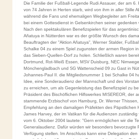
Die Familie der Fußball-Legende Rudi Assauer, der am 6. 
von 74 Jahren in Herten starb, wird von ihm in aller Stille
während die Fans und ehemaligen Wegbegleiter am Freita
bei einem Gottesdienst in Gelsenkirchen seiner gedenken
Nach den spektakulären Benefizspielen für das argentinis
Añatuya in Nütterden war es der größte Wunsch des dama
Beauftragten der "Aktion Añatuya", Werner Stalder, Fußball
Schalke 04 zu einem Spiel zugunsten der armen Region in 
das Sieben-Quellen-Dorf zu holen. Schließlich waren berei
Dortmund, Rot-Weiß Essen, MSV Duisburg, NEC Nimwege
Mönchengladbach und SG Wattenscheid 09 zu Gast in Nüt
Johannes-Paul II. die Mitgliedsnummer 1 bei Schalke 04 ha
Idee, eine Sonderaudienz der Mannschaft und des Vorsta
zu erreichen, um als Gegenleistung das Benefizspiel zu 
Präsident des Bischöflichen Hilfswerkes MISEREOR, der a
stammende Erzbischof von Hamburg, Dr. Werner Thissen, 
Empfehlung an den damaligen Präfekten des Päpstlichen
James Harvey, der im Vatikan für die Audienzen zuständig 
vom 6. Oktober 2004 lautete: "Gern ermöglichen wir die T
Generalaudienz. Dafür würden wir besonders bevorzugte P
Verfügung stellen. Im Anschluss kann eine Delegation den 