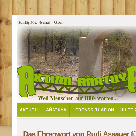
Groß
Schriftgröße:
|
Normal
Weil Menschen auf Hilfe warten...
AKTUELL
AÑATUYA
LEBENSSITUATION
HILFE
PROJEKTE
Das Ehrenwort von Rudi Assauer fü