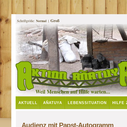
Groß
Schriftgröße:
|
Normal
Weil Menschen auf Hilfe warten...
AKTUELL
AÑATUYA
LEBENSSITUATION
HILFE
PROJEKTE
Audienz mit Papst-Autogramm