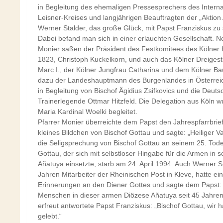
in Begleitung des ehemaligen Pressesprechers des Interna
Leisner-Kreises und langjährigen Beauftragten der „Aktion
Werner Stalder, das große Glück, mit Papst Franziskus zu
Dabei befand man sich in einer erlauchten Gesellschaft. 
Monier saßen der Präsident des Festkomitees des Kölner 
1823, Christoph Kuckelkorn, und auch das Kölner Dreigesti
Marc I., der Kölner Jungfrau Catharina und dem Kölner B
dazu der Landeshauptmann des Burgenlandes in Österreic
in Begleitung von Bischof Ägidius Zsifkovics und die Deut
Trainerlegende Ottmar Hitzfeld. Die Delegation aus Köln 
Maria Kardinal Woelki begleitet.
Pfarrer Monier überreichte dem Papst den Jahrespfarrbrief
kleines Bildchen von Bischof Gottau und sagte: „Heiliger Vat
die Seligsprechung von Bischof Gottau an seinem 25. Tode
Gottau, der sich mit selbstloser Hingabe für die Armen in 
Añatuya einsetzte, starb am 24. April 1994. Auch Werner St
Jahren Mitarbeiter der Rheinischen Post in Kleve, hatte ei
Erinnerungen an den Diener Gottes und sagte dem Papst: 
Menschen in dieser armen Diözese Añatuya seit 45 Jahren.
erfreut antwortete Papst Franziskus: „Bischof Gottau, wi
gelebt.“