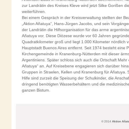
zur Landrätin des Kreises Kleve wird jetzt Silke Gorißen 
weiterführen.
Bei einem Gespräch in der Kreisverwaltung stellten der Be
„Aktion Añatuya“, Hans-Jürgen Jacobs, und sein Vorgänge
der Landrätin die Hilfsorganisation für das arme argentini
Añatuya vor. Diese Diözese wurde vor 60 Jahren gegründet
Quadratkilometer groß und liegt 1.000 Kilometer nördlich 
Hauptstadt Buenos Aires entfernt. Seit 1974 besteht eine P
Kirchengemeinde in Kranenburg-Nütterden mit dieser ärm
Argentiniens. Später schloss sich auch die Ortschaft Mehr 
Añatuya“ an. Auf Kreisebene engagieren sich darüber hina
Gruppen in Straelen, Kellen und Kranenburg für Añatuya.
Hilfe sind zurzeit die Speisung der Schulkinder, die Anscha
dringend benötigten Wasserbehältern und die medizinisch
ganzen Bistum.
© 2014
Aktion Añat