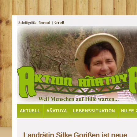
Groß
Schriftgröße:
|
Normal
Weil Menschen auf Hilfe warten...
AKTUELL
AÑATUYA
LEBENSSITUATION
HILFE
PROJEKTE
Landrätin Silke Gorißen ist neue